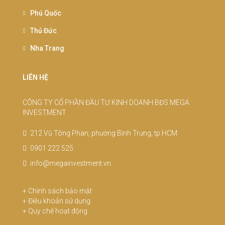
Phú Quốc
Thủ Đức
Nha Trang
LIÊN HỆ
CÔNG TY CỔ PHẦN ĐẦU TƯ KINH DOANH BĐS MEGA
INVESTMENT
212 Vũ Tông Phan, phường Bình Trưng, tp.HCM
0901 222 525
info@megainvestment.vn
+
Chính sách bảo mật
+
Điều khoản sử dụng
+
Quy chế hoạt động