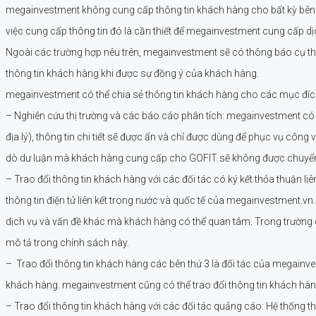
megainvestment không cung cấp thông tin khách hàng cho bất kỳ bên t
việc cung cấp thông tin đó là cần thiết để megainvestment cung cấp dị
Ngoài các trường hợp nêu trên, megainvestment sẽ có thông báo cụ thể 
thông tin khách hàng khi được sự đồng ý của khách hàng.
megainvestment có thể chia sẻ thông tin khách hàng cho các mục đíc
– Nghiên cứu thị trường và các báo cáo phân tích: megainvestment có t
địa lý), thông tin chi tiết sẽ được ẩn và chỉ được dùng để phục vụ cô
dò dư luận mà khách hàng cung cấp cho GOFIT sẽ không được chuyển 
– Trao đổi thông tin khách hàng với các đối tác có ký kết thỏa thuận 
thông tin điện tử liên kết trong nước và quốc tế của megainvestment.v
dịch vụ và vấn đề khác mà khách hàng có thể quan tâm. Trong trường c
mô tả trong chính sách này.
– Trao đổi thông tin khách hàng các bên thứ 3 là đối tác của megainves
khách hàng. megainvestment cũng có thể trao đổi thông tin khách hàng 
– Trao đổi thông tin khách hàng với các đối tác quảng cáo: Hệ thống 