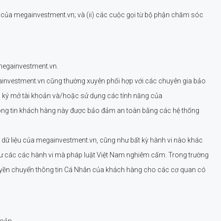
 của megainvestment.vn; và (ii) các cuộc gọi từ bộ phận chăm sóc
 megainvestment.vn.
gainvestment.vn cũng thường xuyên phối hợp với các chuyên gia bảo
g ký mở tài khoản và/hoặc sử dụng các tính năng của
thông tin khách hàng này được bảo đảm an toàn bằng các hệ thống
c dữ liệu của megainvestment.vn, cũng như bất kỳ hành vi nào khác
hư các các hành vi mà pháp luật Việt Nam nghiêm cấm. Trong trường
 quyền chuyển thông tin Cá Nhân của khách hàng cho các cơ quan có
hoản.