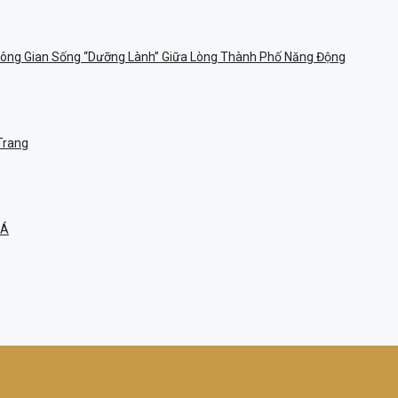
Không Gian Sống “dưỡng Lành” Giữa Lòng Thành Phố Năng Động
Trang
 Á