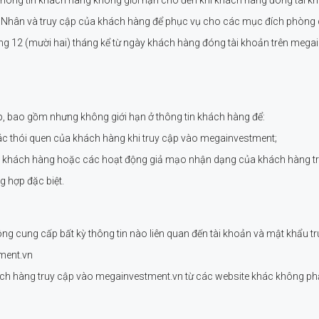
á Nhân và truy cập của khách hàng để phục vụ cho các mục đích phòng c
g 12 (mười hai) tháng kể từ ngày khách hàng đóng tài khoản trên megain
 bao gồm nhưng không giới hạn ở thông tin khách hàng để:
ác thói quen của khách hàng khi truy cập vào megainvestment;
ủa khách hàng hoặc các hoạt động giả mạo nhận dạng của khách hàng t
ng hợp đặc biệt.
ng cung cấp bất kỳ thông tin nào liên quan đến tài khoản và mật khẩu tr
ment.vn
hách hàng truy cập vào megainvestment.vn từ các website khác không ph