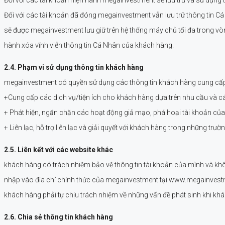
Đối với các tài khoản đã đóng megainvestment vẫn lưu trữ thông tin C
sẽ được megainvestment lưu giữ trên hệ thống máy chủ tối đa trong vòn
hành xóa vĩnh viễn thông tin Cá Nhân của khách hàng.
2.4. Phạm vi sử dụng thông tin khách hàng
megainvestment có quyền sử dụng các thông tin khách hàng cung cấp,
+Cung cấp các dịch vụ/tiện ích cho khách hàng dựa trên nhu cầu và c
+ Phát hiện, ngăn chặn các hoạt động giả mạo, phá hoại tài khoản c
+ Liên lạc, hỗ trợ liên lạc và giải quyết với khách hàng trong những trườ
2.5. Liên kết với các website khác
khách hàng có trách nhiệm bảo vệ thông tin tài khoản của mình và khô
nhập vào địa chỉ chính thức của megainvestment tại www.megainvest
khách hàng phải tự chịu trách nhiệm về những vấn đề phát sinh khi k
2.6. Chia sẻ thông tin khách hàng