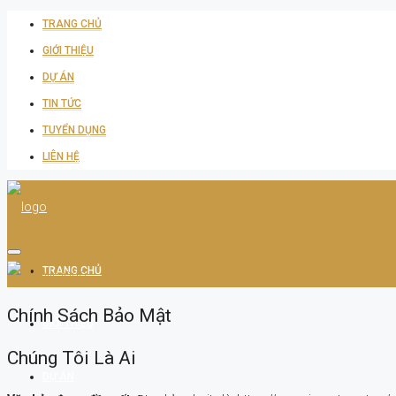
TRANG CHỦ
GIỚI THIỆU
DỰ ÁN
TIN TỨC
TUYỂN DỤNG
LIÊN HỆ
TRANG CHỦ
Chính Sách Bảo Mật
GIỚI THIỆU
Chúng Tôi Là Ai
DỰ ÁN