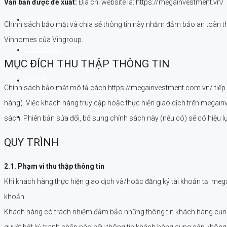
Văn bản được đề xuất:
Địa chỉ website là: https://megainvestment.vn/
TIN TỨC
Chính sách bảo mật và chia sẻ thông tin này nhằm đảm bảo an toàn thô
Vinhomes của Vingroup.
TUYỂN DỤNG
MỤC ĐÍCH THU THẬP THÔNG TIN
LIÊN HỆ
Chính sách bảo mật mô tả cách https://megainvestment.com.vn/ tiếp nh
hàng). Việc khách hàng truy cập hoặc thực hiện giao dịch trên megain
0901 222 525
sách. Phiên bản sửa đổi, bổ sung chính sách này (nếu có) sẽ có hiệu 
QUY TRÌNH
2.1. Phạm vi thu thập thông tin
Khi khách hàng thực hiện giao dịch và/hoặc đăng ký tài khoản tại mega
khoản.
Khách hàng có trách nhiệm đảm bảo những thông tin khách hàng cung c
quyết bất kỳ tranh chấp nào nếu thông tin khách hàng cung cấp khôn