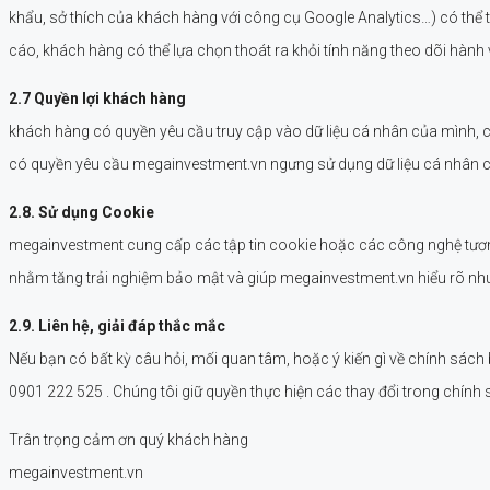
khẩu, sở thích của khách hàng với công cụ Google Analytics…) có thể thu
cáo, khách hàng có thể lựa chọn thoát ra khỏi tính năng theo dõi hành
2.7 Quyền lợi khách hàng
khách hàng có quyền yêu cầu truy cập vào dữ liệu cá nhân của mình, 
có quyền yêu cầu megainvestment.vn ngưng sử dụng dữ liệu cá nhân c
2.8. Sử dụng Cookie
megainvestment cung cấp các tập tin cookie hoặc các công nghệ tương 
nhằm tăng trải nghiệm bảo mật và giúp megainvestment.vn hiểu rõ nhu 
2.9. Liên hệ, giải đáp thắc mắc
Nếu bạn có bất kỳ câu hỏi, mối quan tâm, hoặc ý kiến gì về chính sách b
0901 222 525 . Chúng tôi giữ quyền thực hiện các thay đổi trong chính 
Trân trọng cảm ơn quý khách hàng
megainvestment.vn