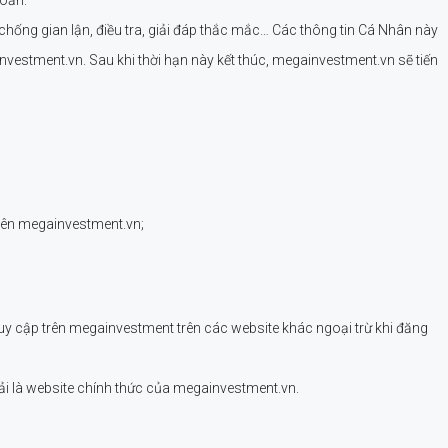
hống gian lận, điều tra, giải đáp thắc mắc… Các thông tin Cá Nhân này
vestment.vn. Sau khi thời hạn này kết thúc, megainvestment.vn sẽ tiến
rên megainvestment.vn;
uy cập trên megainvestment trên các website khác ngoại trừ khi đăng
ải là website chính thức của megainvestment.vn.