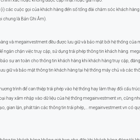
 (i) các cuộc gọi của khách hàng đến số tổng đài chăm sóc khách hàng
i chung là Bản Ghi Âm).
h hàng và megainvestment đều được lưu giữ và bảo mật bởi hệ thống của
để ngăn chặn việc truy cập, sử dụng trái phép thông tin khách hàng. me
bảo sự an toàn cho thông tin khách hàng khi khách hàng truy cập, đăn
 lưu giữ và bảo mật thông tin khách hàng tại hệ thống máy chủ và các 
ương trình để can thiệp trái phép vào hệ thống hay làm thay đổi cấu trú
hoại hay xâm nhập vào dữ liệu của hệ thống megainvestment.vn, cũng n
ạo, gian lận, phát tán các thông tin trái phép,… megainvestment.vn có
 thông tin khách hàng không giới hạn cho đến khi khách hàng đóng tài k