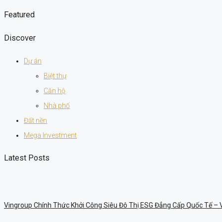
Featured
Discover
Dự án
Biệt thự
Căn hộ
Nhà phố
Đất nền
Mega Investment
Latest Posts
Vingroup Chính Thức Khởi Công Siêu Đô Thị ESG Đẳng Cấp Quốc Tế –