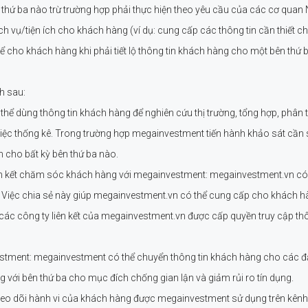
hứ ba nào trừ trường hợp phải thực hiện theo yêu cầu của các cơ quan 
ch vụ/tiện ích cho khách hàng (ví dụ: cung cấp các thông tin cần thiết 
cho khách hàng khi phải tiết lộ thông tin khách hàng cho một bên thứ b
h sau:
hể dùng thông tin khách hàng để nghiên cứu thị trường, tổng hợp, phân tí
ng việc thống kê. Trong trường hợp megainvestment tiến hành khảo sát cần
cho bất kỳ bên thứ ba nào.
liên kết chăm sóc khách hàng với megainvestment: megainvestment.vn có t
n. Việc chia sẻ này giúp megainvestment.vn có thể cung cấp cho khách h
ác công ty liên kết của megainvestment.vn được cấp quyền truy cập thô
tment: megainvestment có thể chuyển thông tin khách hàng cho các đại lý 
với bên thứ ba cho mục đích chống gian lận và giảm rủi ro tín dụng.
theo dõi hành vi của khách hàng được megainvestment sử dụng trên kênh h