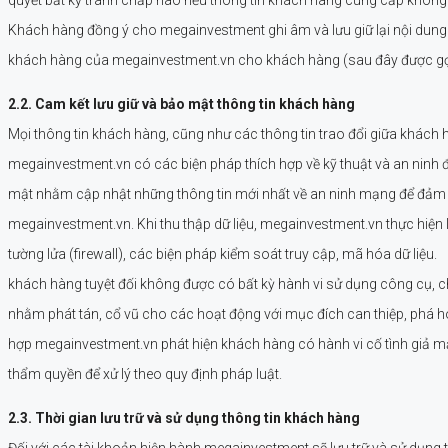
Khách hàng đồng ý cho megainvestment ghi âm và lưu giữ lại nội dung
khách hàng của megainvestment.vn cho khách hàng (sau đây được gọ
2.2. Cam kết lưu giữ và bảo mật thông tin khách hàng
Mọi thông tin khách hàng, cũng như các thông tin trao đổi giữa khác
megainvestment.vn có các biện pháp thích hợp về kỹ thuật và an ninh 
mật nhằm cập nhật những thông tin mới nhất về an ninh mạng để đảm 
megainvestment.vn. Khi thu thập dữ liệu, megainvestment.vn thực hiện
tường lửa (firewall), các biện pháp kiểm soát truy cập, mã hóa dữ liệu.
khách hàng tuyệt đối không được có bất kỳ hành vi sử dụng công cụ, ch
nhằm phát tán, cổ vũ cho các hoạt động với mục đích can thiệp, phá 
hợp megainvestment.vn phát hiện khách hàng có hành vi cố tình giả m
thẩm quyền để xử lý theo quy định pháp luật.
2.3. Thời gian lưu trữ và sử dụng thông tin khách hàng
Đối với các tài khoản hiện hành megainvestment sẽ lưu trữ và sử dụng