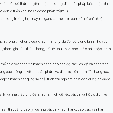
Nhà nước có thẩm quyền, hoặc theo quy định của pháp luật, hoặc khi
cho đơn vị triển khai hoặc demo phần mềm…).
a. Trong trường hợp này, megainvestment.vn cam kết sẽ chỉ tiết lộ
ch thông tin chung của khách hàng (ví dụ độ tuổi trung bình, khu vực
 sự tham gia của khách hàng, bất kỳ câu trả lời cho khảo sát hoặc thăm
hể chia sẻ thông tin khách hàng cho các đối tác liên kết và các trang
àng các thông tin về các sản phẩm và dịch vụ, liên quan đến hàng hóa,
ng tin khách hàng, họ sẽ phải tuân thủ nghiêm ngặt các quy định được
và nhà thầu phụ để làm phân tích dữ liệu, tiếp thị và hỗ trợ dịch vụ
iển thị quảng cáo (ví dụ như tiếp thị khách hàng, báo cáo về nhân