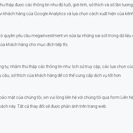
 thập được các thông tin như độ tuổi, giới tính, sở thích và số lần tương
 vi khách hàng của Google Analytics và lựa chọn cách xuất hiện của kênh
có quyền yêu cầu megainvestment.vn sửa lại những sai sót trong dữ liệ
ủa khách hàng cho mục đích tiếp thị.
tự, nhằm thu thập các thông tin như: lịch sử truy cập, các lựa chọn c
cầu, sở thích của khách hàng để có thể cung cấp dịch vụ tốt hơn.
ảo mật của chúng tôi, xin vui lòng liên hệ với chúng tôi qua form Liên hệ
sách này. Tất cả thay đổi sẽ được phản ánh trên trang web.