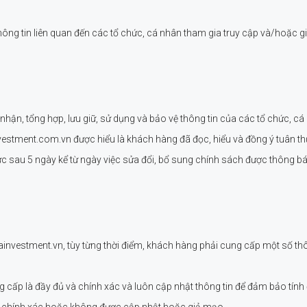
ng tin liên quan đến các tổ chức, cá nhân tham gia truy cập và/hoặc gi
ận, tổng hợp, lưu giữ, sử dụng và bảo vệ thông tin của các tổ chức, c
vestment.com.vn được hiểu là khách hàng đã đọc, hiểu và đồng ý tuân th
lực sau 5 ngày kể từ ngày việc sửa đổi, bổ sung chính sách được thông 
investment.vn, tùy từng thời điểm, khách hàng phải cung cấp một số thôn
ấp là đầy đủ và chính xác và luôn cập nhật thông tin để đảm bảo tính 
g chính xác hoặc không được cập nhật hoặc giả mạo.