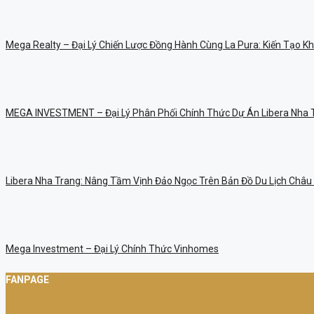
Mega Realty – Đại Lý Chiến Lược Đồng Hành Cùng La Pura: Kiến Tạo 
MEGA INVESTMENT – Đại Lý Phân Phối Chính Thức Dự Án Libera Nha 
Libera Nha Trang: Nâng Tầm Vịnh Đảo Ngọc Trên Bản Đồ Du Lịch Châu
Mega Investment – Đại Lý Chính Thức Vinhomes
FANPAGE