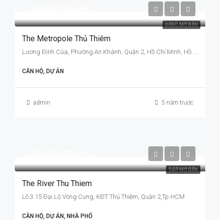
146,000,000đ/m2
ĐANG MỞ BÁN
The Metropole Thủ Thiêm
Lương Định Của, Phường An Khánh, Quận 2, Hồ Chí Minh, Hồ Chí Minh
CĂN HỘ, DỰ ÁN
admin
5 năm trước
105,000,000đ/m2
SẮP MỞ BÁN
The River Thu Thiem
Lô 3.15 Đại Lộ Vòng Cung, KĐT Thủ Thiêm, Quận 2,Tp HCM
CĂN HỘ, DỰ ÁN, NHÀ PHỐ