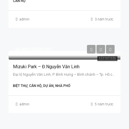
CĂN HỘ
admin
3 năm trước
34,000,000đ/m2
SẮP MỞ BÁN
Mizuki Park – Đ.Nguyễn Văn Linh
Đại lộ Nguyễn Văn Linh, P. Bình Hưng – Bình chánh – Tp. Hồ chí Minh
BIỆT THỰ, CĂN HỘ, DỰ ÁN, NHÀ PHỐ
admin
5 năm trước