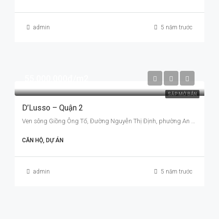
admin
5 năm trước
55,000,000đ/m2
SẮP MỞ BÁN
D’Lusso – Quận 2
Ven sông Giồng Ông Tố, Đường Nguyễn Thị Định, phường An Phú, Quận 2, TP.HCM, Hồ Chí Minh
CĂN HỘ, DỰ ÁN
admin
5 năm trước