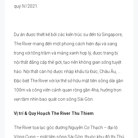
quý IV/2021.
Dự án được thiết kế bởi các kiến trúc sư đến từ Singapore,
The River mang đến một phong cách hiện đại và sang
trọng với tông trầm và mảng xanh hợp lý, được trang bị
nội thất đẳng cấp thế giới, tạo nên không gian sống tuyệt
hảo. Nội thất căn hộ được nhập khẩu từ Đức, Châu Âu, …
Đặc biệt The River với lợi thế sở hữu mặt tiền sông dài gần
100m và công viên cảnh quan rộng gần 4ha, hưởng trọn
vẹn tầm nhìn bao quát con sông Sài Gòn.
Vị trí & Quy Hoạch
The River Thu Thiem
The River tọa lạc góc đường Nguyễn Cơ Thạch – đại lộ
Vòng Cung – mặt tiền sông Sài Gòn, thuộc khu đô thị Thủ