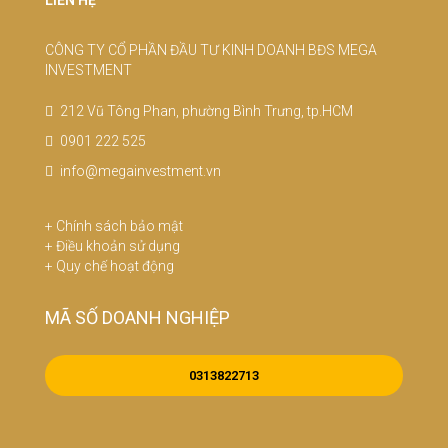
LIÊN HỆ
CÔNG TY CỔ PHẦN ĐẦU TƯ KINH DOANH BĐS MEGA
INVESTMENT
212 Vũ Tông Phan, phường Bình Trưng, tp.HCM
0901 222 525
info@megainvestment.vn
+
Chính sách bảo mật
+
Điều khoản sử dụng
+
Quy chế hoạt động
MÃ SỐ DOANH NGHIỆP
0313822713