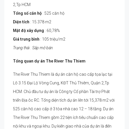
2,Tp HCM
Tổng số căn hộ
: 525 căn hộ
Diện tích
: 15.378 m2
Mật độ xây dựng
: 60,78%
Giá trung bình
: 105 triệu/m2
Trạng thái : Sắp mở bán
Tổng quan dự án
The River Thu Thiem
The River Thu Thiem là dự án căn hộ cao cấp tọa lạc tại
Lô 3.15 Đại Lộ Vòng Cung, KĐT Thủ Thiêm, Quận 2,Tp
HCM. Chủ đầu tư dự án là Công ty Cổ phần Tài trợ Phát
triển Địa ôc RC. Tổng diện tích dự án lên tới 15,378 m2 với
525 căn hộ cao cấp ở 3 tòa nhà cao 12 – 18 tầng. Dự án
The River Thu Thiem gồm 22 tiện ích tiêu chuẩn cao cấp
nội khu và ngoại khu. Dự kiến giao nhà của dự án là đến