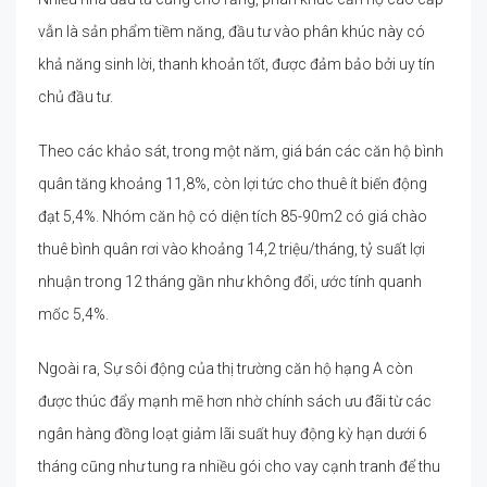
vẫn là sản phẩm tiềm năng, đầu tư vào phân khúc này có
khả năng sinh lời, thanh khoản tốt, được đảm bảo bởi uy tín
chủ đầu tư.
Theo các khảo sát, trong một năm, giá bán các căn hộ bình
quân tăng khoảng 11,8%, còn lợi tức cho thuê ít biến động
đạt 5,4%. Nhóm căn hộ có diện tích 85-90m2 có giá chào
thuê bình quân rơi vào khoảng 14,2 triệu/tháng, tỷ suất lợi
nhuận trong 12 tháng gần như không đổi, ước tính quanh
mốc 5,4%.
Ngoài ra, Sự sôi động của thị trường căn hộ hạng A còn
được thúc đẩy mạnh mẽ hơn nhờ chính sách ưu đãi từ các
ngân hàng đồng loạt giảm lãi suất huy động kỳ hạn dưới 6
tháng cũng như tung ra nhiều gói cho vay cạnh tranh để thu