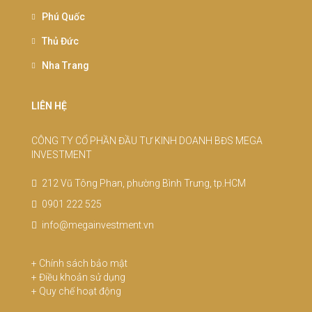
Phú Quốc
Thủ Đức
Nha Trang
LIÊN HỆ
CÔNG TY CỔ PHẦN ĐẦU TƯ KINH DOANH BĐS MEGA
INVESTMENT
212 Vũ Tông Phan, phường Bình Trưng, tp.HCM
0901 222 525
info@megainvestment.vn
+
Chính sách bảo mật
+
Điều khoản sử dụng
+
Quy chế hoạt động