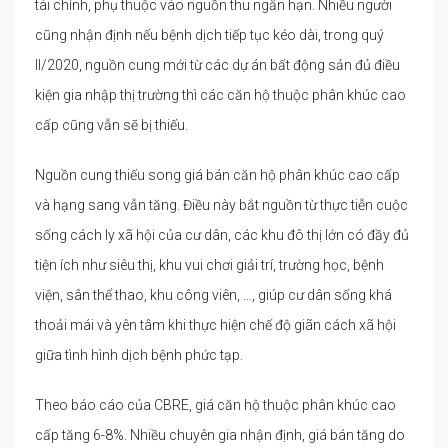
tài chính, phụ thuộc vào nguồn thu ngắn hạn. Nhiều người
cũng nhận định nếu bệnh dịch tiếp tục kéo dài, trong quý
II/2020, nguồn cung mới từ các dự án bất động sản đủ điều
kiện gia nhập thị trường thì các căn hộ thuộc phân khúc cao
cấp cũng vẫn sẽ bị thiếu.
Nguồn cung thiếu song giá bán căn hộ phân khúc cao cấp
và hạng sang vẫn tăng. Điều này bắt nguồn từ thực tiễn cuộc
sống cách ly xã hội của cư dân, các khu đô thị lớn có đầy đủ
tiện ích như siêu thị, khu vui chơi giải trí, trường học, bệnh
viện, sân thể thao, khu công viên, …, giúp cư dân sống khá
thoải mái và yên tâm khi thực hiện chế độ giãn cách xã hội
giữa tình hình dịch bệnh phức tạp.
Theo báo cáo của CBRE, giá căn hộ thuộc phân khúc cao
cấp tăng 6-8%. Nhiều chuyên gia nhận định, giá bán tăng do