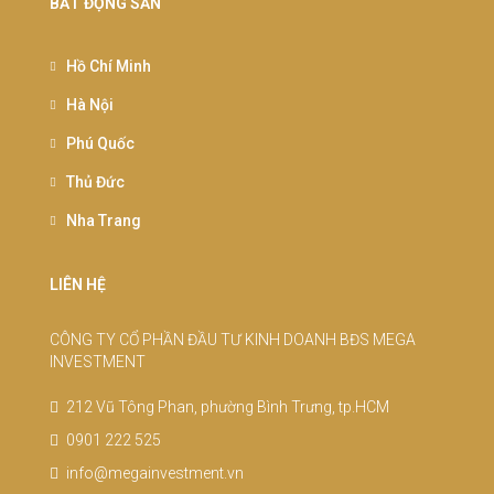
BẤT ĐỘNG SẢN
Hồ Chí Minh
Hà Nội
Phú Quốc
Thủ Đức
Nha Trang
LIÊN HỆ
CÔNG TY CỔ PHẦN ĐẦU TƯ KINH DOANH BĐS MEGA
INVESTMENT
212 Vũ Tông Phan, phường Bình Trưng, tp.HCM
0901 222 525
info@megainvestment.vn