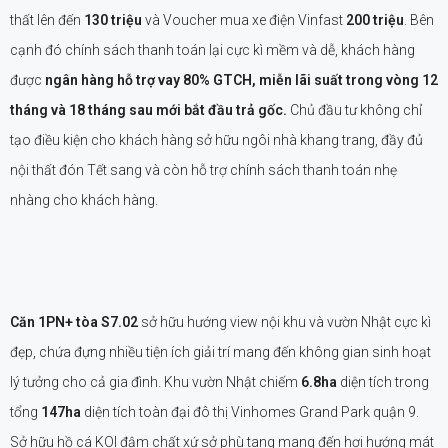
thất lên đến
130 triệu
và Voucher mua xe điện Vinfast
200 triệu
. Bên
cạnh đó chính sách thanh toán lại cực kì mềm và dễ, khách hàng
được
ngân hàng hỗ trợ vay 80% GTCH, miễn lãi suất trong vòng 12
tháng và 18 tháng sau mới bắt đầu trả gốc.
Chủ đầu tư không chỉ
tạo điều kiện cho khách hàng sở hữu ngôi nhà khang trang, đầy đủ
nội thất đón Tết sang và còn hỗ trợ chính sách thanh toán nhẹ
nhàng cho khách hàng.
Căn 1PN+ tòa S7.02
sở hữu hướng view nội khu và vườn Nhật cực kì
đẹp, chứa đựng nhiều tiện ích giải trí mang đến không gian sinh hoạt
lý tưởng cho cả gia đình. Khu vườn Nhật chiếm
6.8ha
diện tích trong
tổng
147ha
diện tích toàn đại đô thị Vinhomes Grand Park quận 9.
Sở hữu hồ cá KOI đậm chất xứ sở phù tang mang đến hơi hướng mát