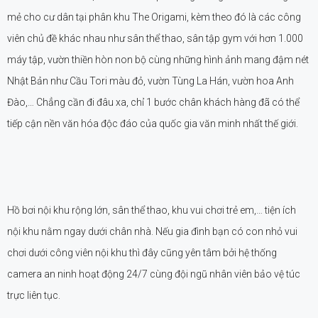
mẻ cho cư dân tại phân khu The Origami, kèm theo đó là các công
viên chủ đề khác nhau như sân thể thao, sân tập gym với hơn 1.000
máy tập, vườn thiền hòn non bộ cùng những hình ảnh mang đậm nét
Nhật Bản như Cầu Tori màu đỏ, vườn Tùng La Hán, vườn hoa Anh
Đào,… Chẳng cần đi đâu xa, chỉ 1 bước chân khách hàng đã có thể
tiếp cận nền văn hóa độc đáo của quốc gia văn minh nhất thế giới.
Hồ bơi nội khu rộng lớn, sân thể thao, khu vui chơi trẻ em,… tiện ích
nội khu nằm ngay dưới chân nhà. Nếu gia đình bạn có con nhỏ vui
chơi dưới công viên nội khu thì đây cũng yên tâm bởi hệ thống
camera an ninh hoạt động 24/7 cùng đội ngũ nhân viên bảo vệ túc
trực liên tục.