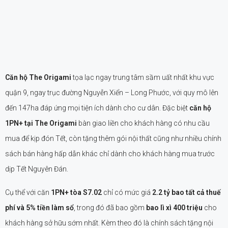
Căn hộ The Origami
tọa lạc ngay trung tâm sầm uất nhất khu vực
quận 9, ngay trục đường Nguyễn Xiển – Long Phước, với quy mô lên
đến 147ha đáp ứng mọi tiện ích dành cho cư dân. Đặc biệt
căn hộ
1PN+ tại The Origami
bàn giao liền cho khách hàng có nhu cầu
mua để kịp đón Tết, còn tặng thêm gói nội thất cũng như nhiều chính
sách bán hàng hấp dẫn khác chỉ dành cho khách hàng mua trước
dịp Tết Nguyên Đán.
Cụ thể với căn
1PN+ tòa S7.02
chỉ có mức giá
2.2 tỷ
bao tất cả thuế
phí và 5% tiền làm sổ
, trong đó đã bao gồm
bao lì xì 400 triệu
cho
khách hàng sở hữu sớm nhất. Kèm theo đó là chính sách tặng nội