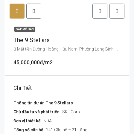
SẮP MỞ BÁN
The 9 Stellars
Mặt tiền Đường Hoàng Hữu Nam, Phường Long Bình, Quận 9, Thành phố Thủ Đức, Tp.HCM
45,000,000đ/m2
Chi Tiết
Thông tin dự án
The 9 Stellars
Chủ đầu tư và phát triển
: SKL Corp
Đơn vị thiết kế
: NDA
Tổng số căn hộ
: 241 Căn hộ – 21 Tầng