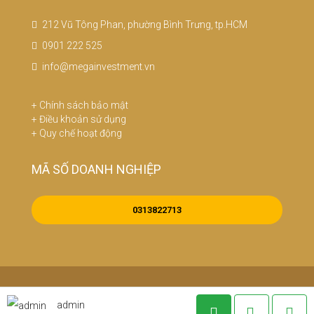
212 Vũ Tông Phan, phường Bình Trưng, tp.HCM
0901 222 525
info@megainvestment.vn
+
Chính sách bảo mật
+
Điều khoản sử dụng
+
Quy chế hoạt động
MÃ SỐ DOANH NGHIỆP
0313822713
© Bản quyền - Mega Investment
admin