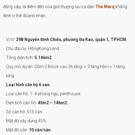
đẳng cấp, là điểm đến của giới thượng lưu cư dân
The Marq
khẳng
định vị thế doanh nhân.
Vị trí:
29B Nguyễn Đình Chiểu, phường Đa Kao, quận 1, TP.HCM.
Chủ đầu tư: HôngKong Land.
Tổng diện tích:
5.146m2.
Quy mô dự án: Gồm 2 Block cao 26 tầng + 3 tầng hầm + 1 tầng
lửng
Loại hình căn hộ 6 sao.
Loại căn hộ: 1- 4 phòng ngủ, penthouse.
Diện tích căn hộ:
45m2 – 146m2.
Số căn hộ: 515 căn
Mật độ xây dựng 45%.
Mật độ sàn:
10 căn/sàn