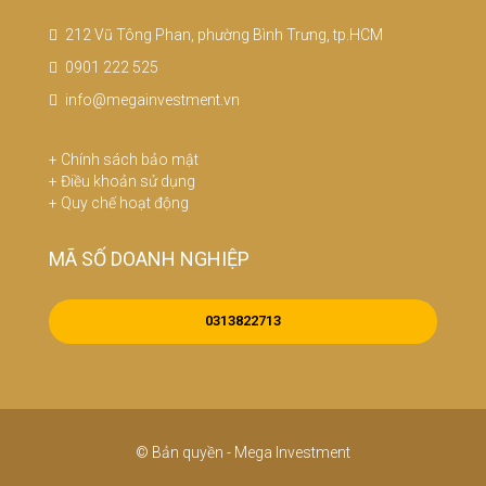
212 Vũ Tông Phan, phường Bình Trưng, tp.HCM
0901 222 525
info@megainvestment.vn
+
Chính sách bảo mật
+
Điều khoản sử dụng
+
Quy chế hoạt động
MÃ SỐ DOANH NGHIỆP
0313822713
© Bản quyền - Mega Investment