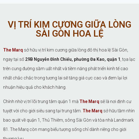
VỊ TRÍ KIM CƯƠNG GIỮA LÒNG
SÀI GÒN HOA LỆ​
The Marq
sở hữu vị trí kim cương giữa lòng đô thị hoa lệ Sài Gòn,
ngay tại số
29B Nguyễn Đình Chiểu, phường Đa Kao, quận 1
, tọa lạc
trên cung đường sầm uất nhất và tiềm năng phát triển kinh tế cao
nhất chắc chắc trong tương lai sẽ tăng giá cực cao và đem lại lợi
nhuận hiệu quả cho khách hàng.
Chính nhờ vị trí lõi trung tâm quận 1 mà
The Marq
sẽ là nơi định cư
tuyệt vời cho giới siêu sang tại trung tâm.
The Marq
sở hữu tầm nhìn
bao quát về quận 1, Thủ Thiêm, sông Sài Gòn và tòa nhà Landmark
81. The Marq còn mang biểu tượng sống chỉ dành riêng cho giới
thượng lưu.