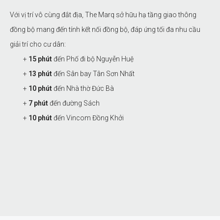
Với vị trí vô cùng đắt địa, The Marq sở hữu hạ tầng giao thông
đồng bộ mang đến tính kết nối đồng bộ, đáp ứng tối đa nhu cầu
giải trí cho cư dân:
+
15 phút
đến Phố đi bộ Nguyễn Huệ
+
13 phút
đến Sân bay Tân Sơn Nhất
+
10 phút
đến Nhà thờ Đức Bà
+
7 phút
đến đường Sách
+
10 phút
đến Vincom Đồng Khởi