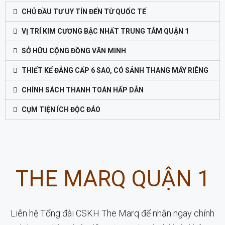
CHỦ ĐẦU TƯ UY TÍN ĐẾN TỪ QUỐC TẾ
VỊ TRÍ KIM CƯƠNG BẬC NHẤT TRUNG TÂM QUẬN 1
SỞ HỮU CỘNG ĐỒNG VĂN MINH
THIẾT KẾ ĐẲNG CẤP 6 SAO, CÓ SẢNH THANG MÁY RIÊNG
CHÍNH SÁCH THANH TOÁN HẤP DẪN
CỤM TIỆN ÍCH ĐỘC ĐÁO
THE MARQ QUẬN 1
Liên hệ Tổng đài CSKH The Marq để nhận ngay chính