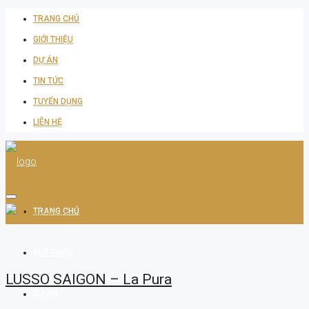
TRANG CHỦ
GIỚI THIỆU
DỰ ÁN
TIN TỨC
TUYỂN DỤNG
LIÊN HỆ
TRANG CHỦ
GIỚI THIỆU
LUSSO SAIGON – La Pura
DỰ ÁN