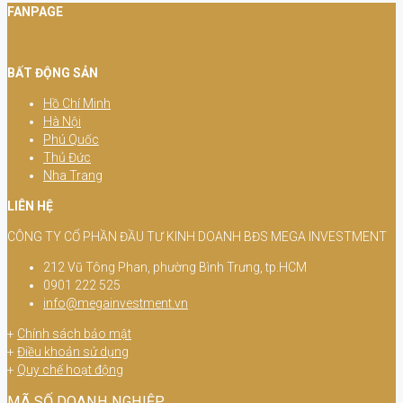
FANPAGE
BẤT ĐỘNG SẢN
Hồ Chí Minh
Hà Nội
Phú Quốc
Thủ Đức
Nha Trang
LIÊN HỆ
CÔNG TY CỔ PHẦN ĐẦU TƯ KINH DOANH BĐS MEGA INVESTMENT
212 Vũ Tông Phan, phường Bình Trưng, tp.HCM
0901 222 525
info@megainvestment.vn
+
Chính sách bảo mật
+
Điều khoản sử dụng
+
Quy chế hoạt động
MÃ SỐ DOANH NGHIỆP