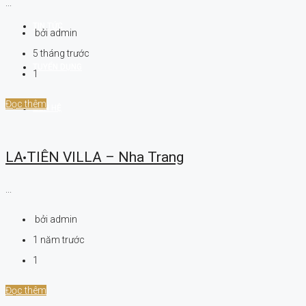
...
TIN TỨC
bởi admin
5 tháng trước
TUYỂN DỤNG
1
Đọc thêm
LIÊN HỆ
LA TIÊN VILLA – Nha Trang
0901 222 525
...
bởi admin
1 năm trước
1
Đọc thêm