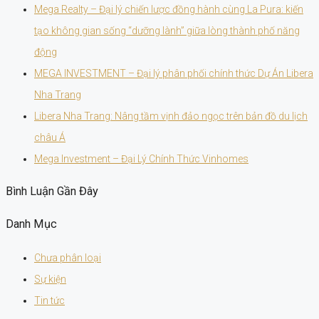
Mega Realty – Đại lý chiến lược đồng hành cùng La Pura: kiến
tạo không gian sống “dưỡng lành” giữa lòng thành phố năng
động
MEGA INVESTMENT – Đại lý phân phối chính thức Dự Án Libera
Nha Trang
Libera Nha Trang: Nâng tầm vịnh đảo ngọc trên bản đồ du lịch
châu Á
Mega Investment – Đại Lý Chính Thức Vinhomes
Bình Luận Gần Đây
Danh Mục
Chưa phân loại
Sự kiện
Tin tức